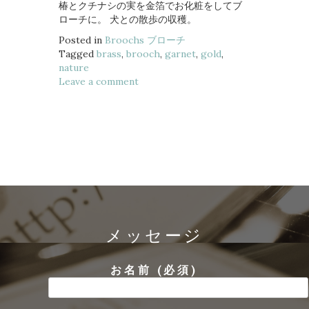
椿とクチナシの実を金箔でお化粧をしてブ
ローチに。 犬との散歩の収穫。
Posted in
Broochs ブローチ
Tagged
brass
,
brooch
,
garnet
,
gold
,
nature
Leave a comment
メッセージ
お名前 (必須)