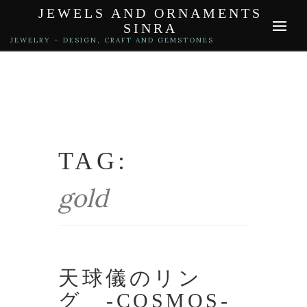
Skip
JEWELS AND ORNAMENTS
to
SINRA
content
JEWELRY – DESIGN, CRAFT AND GEMSTONES
TAG:
gold
天球儀のリン
グ -COSMOS-