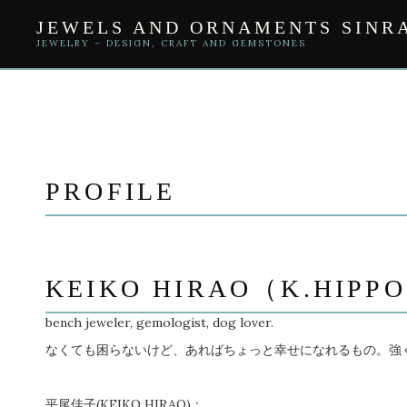
Skip
JEWELS AND ORNAMENTS SINR
to
content
JEWELRY – DESIGN, CRAFT AND GEMSTONES
PROFILE
KEIKO HIRAO（K.HIPP
bench jeweler, gemologist, dog lover.
なくても困らないけど、あればちょっと幸せになれるもの。強
平尾佳子(KEIKO HIRAO)：