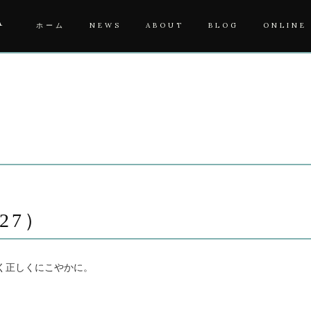
A
ホーム
NEWS
ABOUT
BLOG
ONLINE
O27）
く正しくにこやかに。